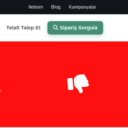
Iletisim
Blog
Kampanyalar
Telafi Talep Et
Sipariş Sorgula
.