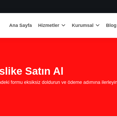
Ana Sayfa
Hizmetler
Kurumsal
Blog
like Satın Al
mdeki formu eksiksiz doldurun ve ödeme adımına ilerleyin